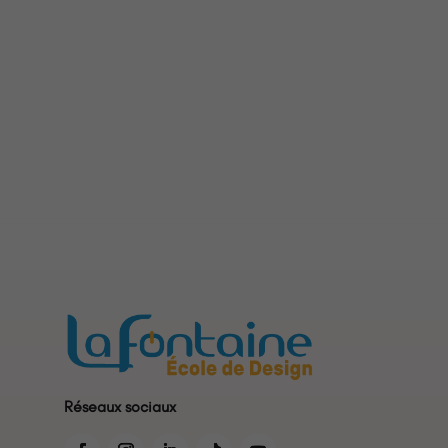
Réseaux sociaux